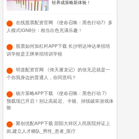
轻养成策略新体验！
​在线股票配资官网 《使命召唤：黑色行动7》多
人模式IGN8分：相当出色充满乐趣！
​股票如何加杠杆APP下载 长沙明达坤达单招培
训学校是王牌单招培训学校
​明道配资官网 《倚天屠龙记》的张无忌就是一
个你我身边的普通人，你同意吗？
​杨方策略APP下载 《使命召唤：黑色行动 7》
预载现已开启！别让高延迟、卡顿、掉线破坏游戏体
验
​聚创优配APP下载 邵阳大祥区人民医院持证上
岗,建立人才梯队_男性_患者_医疗