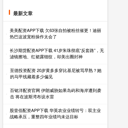
最新文章
美美配资APP下载 欠63张自拍被粉丝催更！迪丽
热巴这波宠粉操作太会了
长沙期货配资APP下载 41岁朱珠彻底“反套路”，无
滤镜擦地、红裙露细纹，却美出圈封神
至德投资配资 20岁黄多多穿比基尼被骂早熟？她
的马甲线藏着多少偏见
百铭洋配资官网 伊朗威胁如果岛屿和海岸遭到袭
击 将在波斯湾布设水雷
股壹佰配资APP下载 华英农业业绩转亏：双主业
战略承压，重整四年业绩均未达目标