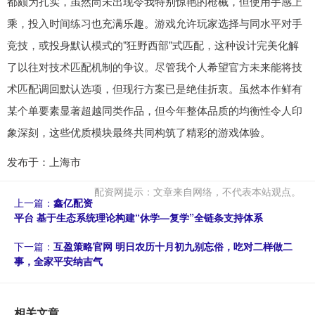
都颇为扎实，虽然尚未出现令我特别惊艳的枪械，但使用手感上
乘，投入时间练习也充满乐趣。游戏允许玩家选择与同水平对手
竞技，或投身默认模式的"狂野西部"式匹配，这种设计完美化解
了以往对技术匹配机制的争议。尽管我个人希望官方未来能将技
术匹配调回默认选项，但现行方案已是绝佳折衷。虽然本作鲜有
某个单要素显著超越同类作品，但今年整体品质的均衡性令人印
象深刻，这些优质模块最终共同构筑了精彩的游戏体验。
发布于：上海市
配资网提示：文章来自网络，不代表本站观点。
上一篇：
鑫亿配资
平台 基于生态系统理论构建“休学—复学”全链条支持体系
下一篇：
互盈策略官网 明日农历十月初九别忘俗，吃对二样做二
事，全家平安纳吉气
相关文章