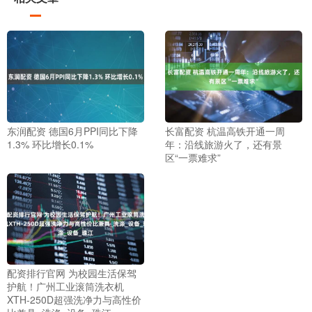
东润配资 德国6月PPI同比下降
长富配资 杭温高铁开通一周
1.3% 环比增长0.1%
年：沿线旅游火了，还有景
区“一票难求”
配资排行官网 为校园生活保驾
护航！广州工业滚筒洗衣机
XTH-250D超强洗净力与高性价