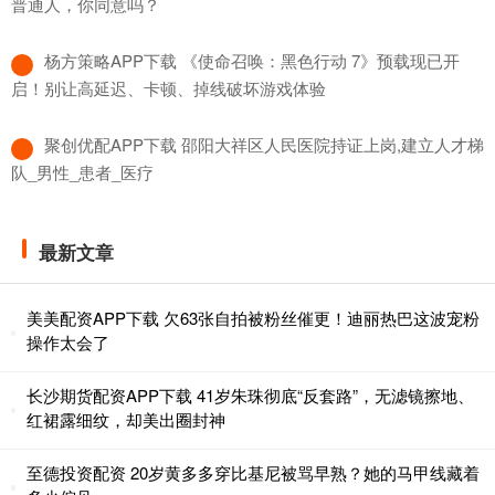
普通人，你同意吗？
​杨方策略APP下载 《使命召唤：黑色行动 7》预载现已开
启！别让高延迟、卡顿、掉线破坏游戏体验
​聚创优配APP下载 邵阳大祥区人民医院持证上岗,建立人才梯
队_男性_患者_医疗
最新文章
美美配资APP下载 欠63张自拍被粉丝催更！迪丽热巴这波宠粉
操作太会了
长沙期货配资APP下载 41岁朱珠彻底“反套路”，无滤镜擦地、
红裙露细纹，却美出圈封神
至德投资配资 20岁黄多多穿比基尼被骂早熟？她的马甲线藏着