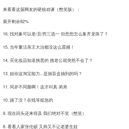
来看看这届网友的硬核劝谏（憋笑版）：
展开剩余82%
16. 找对象可以老/丑/穷三选一 但您您怎么集齐龙珠了？
15. 当年董洁亲王大治都没这么震撼！
14. 买化妆品知道挑贵的 挑老公就突然不会了？
13. 姐你这淘宝能力...是抽盲盒抽到的吗？
11. 同岁不同颜啊！这才叫真·弟弟
10. 踢了没？在线等挺急的
9. 现在回头还来得及 我们绝对不笑（憋笑）
8. 看看人家张伦硕 又帅又不让老婆生娃