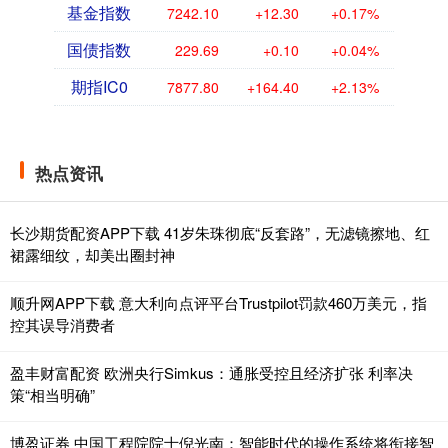
基金指数
7242.10
+12.30
+0.17%
国债指数
229.69
+0.10
+0.04%
期指IC0
7877.80
+164.40
+2.13%
热点资讯
长沙期货配资APP下载 41岁朱珠彻底“反套路”，无滤镜擦地、红
裙露细纹，却美出圈封神
顺升网APP下载 意大利向点评平台Trustpilot罚款460万美元，指
控其误导消费者
盈丰财富配资 欧洲央行Simkus：通胀受控且经济扩张 利率决
策“相当明确”
博盈证券 中国工程院院士倪光南：智能时代的操作系统将衔接智