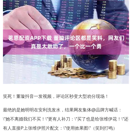
笑死！董璇抖音一发视频，评论区秒变大型劝分现场！
最绝的是她明明在安利洗发水，结果网友集体@品牌方喊话：
\"她不离婚我们不买！\"更有人补刀：\"买了也是给张维伊花！\"还
有人直接P上张维伊照片配文：\"使用效果图\"（笑到打鸣）