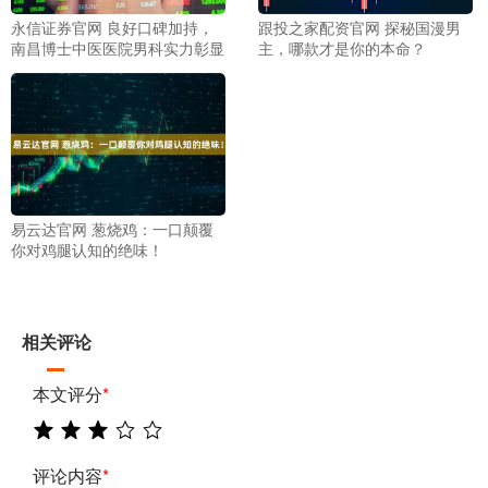
永信证券官网 良好口碑加持，
跟投之家配资官网 探秘国漫男
南昌博士中医医院男科实力彰显
主，哪款才是你的本命？
易云达官网 葱烧鸡：一口颠覆
你对鸡腿认知的绝味！
相关评论
本文评分
*
评论内容
*