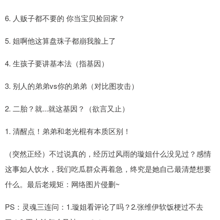
6. 人贩子都不要的 你当宝贝捡回家？
5. 姐啊他这算盘珠子都崩我脸上了
4. 生孩子要讲基本法（指基因）
3. 别人的弟弟vs你的弟弟（对比图攻击）
2. 二胎？就...就这基因？（欲言又止）
1. 清醒点！弟弟和老光棍有本质区别！
（突然正经）不过说真的，经历过风雨的璇姐什么没见过？感情
这事如人饮水，我们吃瓜群众再着急，终究是她自己最清楚想要
什么。最后老规矩：网络图片侵删~
PS：灵魂三连问：1.璇姐看评论了吗？2.张维伊软饭梗过不去